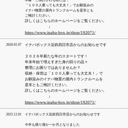
準備・ご検討される際には，
「１００人乗っても大丈夫！」でお馴染みの
イナバ物置の屋内トランクルームを是非とも
ご検討ください。
詳しくはこちらのホームページをご覧ください。
↓
https://www.inaba-box.jp/shop/192071/
2026.01.07
イナバボックス近鉄四日市店からのお知らせです
２０２６年新たな年のスタートです！
年末年始で増えすぎた身の回りの品々
整理にお困りではありませんか？
収納・保管は「１００人乗っても大丈夫！」で
お馴染みのイナバ物置の屋内トランクルームを
是非ともご検討ください。
詳しくはこちらのホームページをご覧ください。
↓
https://www.inaba-box.jp/shop/192071/
2025.12.01
イナバボックス近鉄四日市店からのお知らせです
今年も残り僅か一か月となりました