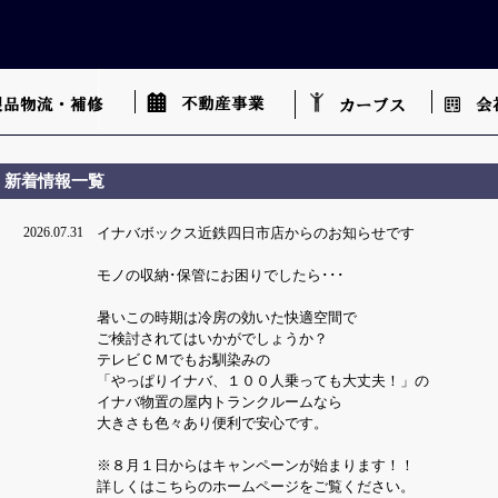
新着情報一覧
2026.07.31
イナバボックス近鉄四日市店からのお知らせです
モノの収納･保管にお困りでしたら･･･
暑いこの時期は冷房の効いた快適空間で
ご検討されてはいかがでしょうか？
テレビＣＭでもお馴染みの
「やっぱりイナバ、１００人乗っても大丈夫！」の
イナバ物置の屋内トランクルームなら
大きさも色々あり便利で安心です。
※８月１日からはキャンペーンが始まります！！
詳しくはこちらのホームページをご覧ください。