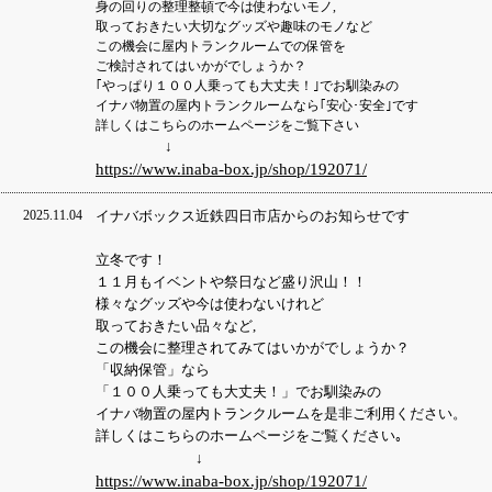
身の回りの整理整頓で今は使わないモノ,
取っておきたい大切なグッズや趣味のモノなど
この機会に屋内トランクルームでの保管を
ご検討されてはいかがでしょうか？
｢やっぱり１００人乗っても大丈夫！｣でお馴染みの
イナバ物置の屋内トランクルームなら｢安心･安全｣です
詳しくはこちらのホームページをご覧下さい
↓
https://www.inaba-box.jp/shop/192071/
2025.11.04
イナバボックス近鉄四日市店からのお知らせです
立冬です！
１１月もイベントや祭日など盛り沢山！！
様々なグッズや今は使わないけれど
取っておきたい品々など,
この機会に整理されてみてはいかがでしょうか？
「収納保管」なら
「１００人乗っても大丈夫！」でお馴染みの
イナバ物置の屋内トランクルームを
是非ご利用ください。
詳しくはこちらのホームページをご覧ください｡
↓
https://www.inaba-box.jp/shop/192071/