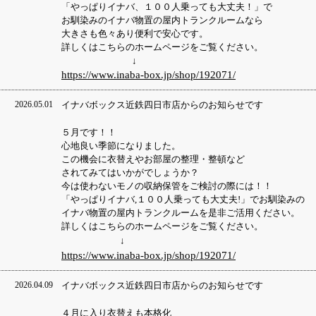
「やっぱりイナバ、１００人乗っても大丈夫！」で
お馴染みのイナバ物置の屋内トランクルームなら
大きさも色々あり便利で安心です。
詳しくはこちらのホームページをご覧ください。
↓
https://www.inaba-box.jp/shop/192071/
2026.05.01
イナバボックス近鉄四日市店からのお知らせです
５月です！！
心地良い季節になりました。
この機会に衣替えやお部屋の整理・整頓など
されてみてはいかがでしょうか？
今は使わないモノの収納保管をご検討の際には！！
「やっぱりイナバ,１００人乗っても大丈夫!」でお馴染みの
イナバ物置の屋内トランクルームを是非ご活用ください。
詳しくはこちらのホームページをご覧ください。
↓
https://www.inaba-box.jp/shop/192071/
2026.04.09
イナバボックス近鉄四日市店からのお知らせです
４月に入り衣替えも本格化