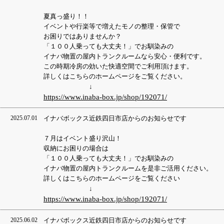
夏真っ盛り！！
イベントや行楽等で増えたモノの整理・保管で
お困りではありませんか？
「１００人乗っても大丈夫！」でお馴染みの
イナバ物置の屋内トランクルームなら安心・便利です。
この時期冷房の効いた快適空間でご利用頂けます。
詳しくはこちらのホームページをご覧ください。
↓
https://www.inaba-box.jp/shop/192071/
2025.07.01
イナバボックス近鉄四日市店からのお知らせです
７月はイベント盛り沢山！
収納にお困りの場合は
「１００人乗っても大丈夫！」でお馴染みの
イナバ物置の屋内トランクルームを是非ご活用ください。
詳しくはこちらのホームページをご覧ください
↓
https://www.inaba-box.jp/shop/192071/
2025.06.02
イナバボックス近鉄四日市店からのお知らせです