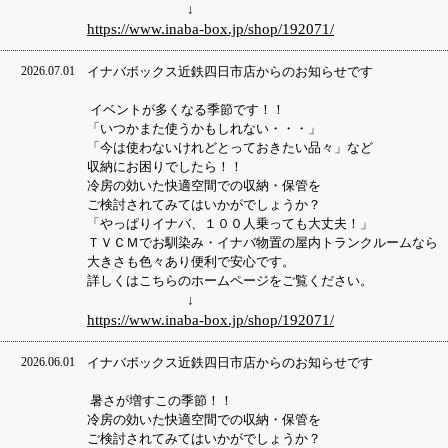
↓
https://www.inaba-box.jp/shop/192071/
2026.07.01
イナバボックス近鉄四日市店からのお知らせです
イベントが多くなる季節です！！
「いつかまた使うかもしれない・・・」
「今は使わないけれどとっておきたい品々」など
収納にお困りでしたら！！
冷房の効いた快適空間での収納・保管を
ご検討されてみてはいかがでしょうか？
「やっぱりイナバ、１００人乗っても大丈夫！」
ＴＶＣＭでお馴染み・イナバ物置の屋内トランクルームなら
大きさも色々あり便利で安心です。
詳しくはこちらのホームページをご覧ください。
↓
https://www.inaba-box.jp/shop/192071/
2026.06.01
イナバボックス近鉄四日市店からのお知らせです
暑さが増すこの季節！！
冷房の効いた快適空間での収納・保管を
ご検討されてみてはいかがでしょうか？