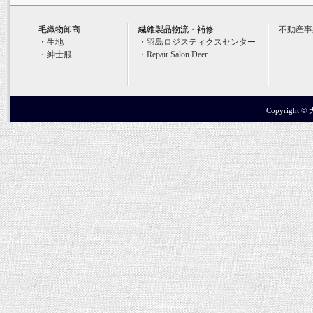
毛織物卸商
繊維製品物流・補修
不動産事
・
生地
・
羽島ロジスティクスセンター
・
紳士服
・
Repair Salon Deer
Copyright ©