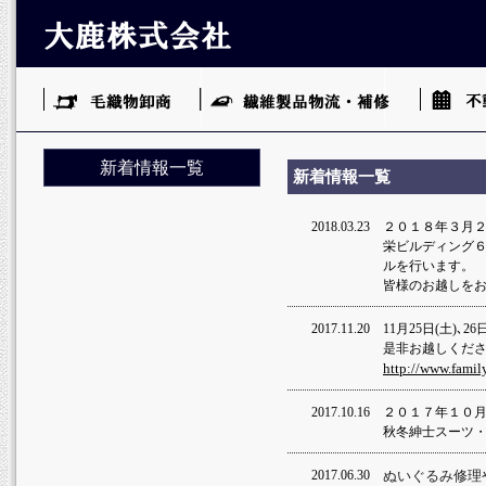
新着情報一覧
新着情報一覧
2018.03.23
２０１８年３月
栄ビルディング
ルを行います。
皆様のお越しを
2017.11.20
11月25日(土)､2
是非お越しくださ
http://www.famil
2017.10.16
２０１７年１０
秋冬紳士スーツ
2017.06.30
ぬいぐるみ修理